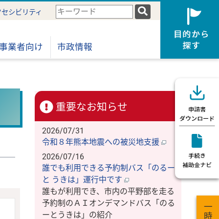
検
クセシビリティ
索
キ
ー
事業者向け
市政情報
ワ
ー
ド
重要なお知らせ
2026/07/31
令和８年熊本地震への被災地支援
2026/07/16
誰でも利用できる予約制バス「のるー
と うきは」運行中です
誰もが利用でき、市内の平野部を走る
予約制のＡＩオンデマンドバス「のる
ーとうきは」の紹介