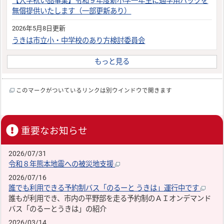
【入学祝い品事業】令和９年度新小学一年生に通学用バックを
無償提供いたします（一部更新あり）
2026年5月8日更新
うきは市立小・中学校のあり方検討委員会
もっと見る
このマークがついているリンクは別ウインドウで開きます
重要なお知らせ
2026/07/31
令和８年熊本地震への被災地支援
2026/07/16
誰でも利用できる予約制バス「のるーと うきは」運行中です
誰もが利用でき、市内の平野部を走る予約制のＡＩオンデマンド
バス「のるーとうきは」の紹介
2026/03/14