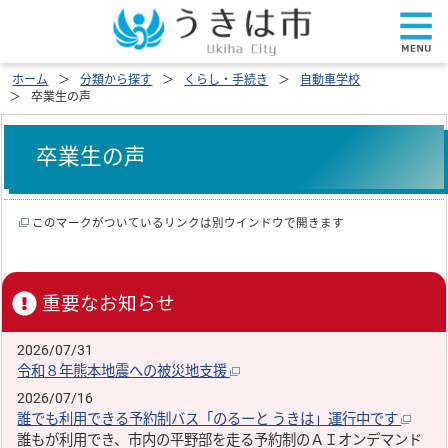
ホーム
分類から探す
くらし・手続き
自動車学校
卒業生の声
卒業生の声
このマークがついているリンクは別ウインドウで開きます
重要なお知らせ
2026/07/31
令和８年熊本地震への被災地支援
2026/07/16
誰でも利用できる予約制バス「のるーと うきは」運行中です
誰もが利用でき、市内の平野部を走る予約制のＡＩオンデマンド