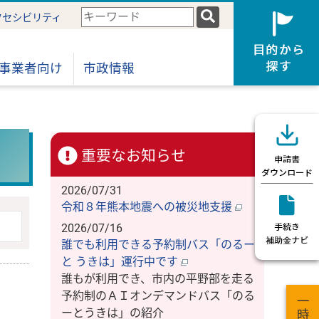
検
クセシビリティ
索
キ
ー
事業者向け
市政情報
ワ
ー
ド
重要なお知らせ
2026/07/31
令和８年熊本地震への被災地支援
2026/07/16
誰でも利用できる予約制バス「のるー
と うきは」運行中です
誰もが利用でき、市内の平野部を走る
予約制のＡＩオンデマンドバス「のる
ーとうきは」の紹介