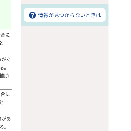
情報が見つからないときは
場合に
と
数があ
る。
補助
場合に
と
数があ
る。