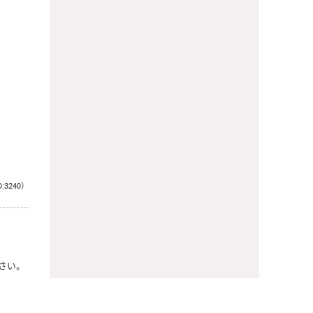
D:3240）
さい。