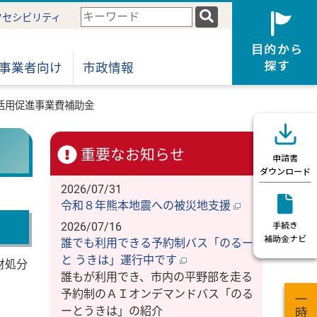
検
クセシビリティ
索
キ
ー
事業者向け
市政情報
ワ
ー
活用促進事業費補助金
ド
重要なお知らせ
2026/07/31
令和８年熊本地震への被災地支援
2026/07/16
誰でも利用できる予約制バス「のるー
と うきは」運行中です
財処分
誰もが利用でき、市内の平野部を走る
予約制のＡＩオンデマンドバス「のる
ーとうきは」の紹介