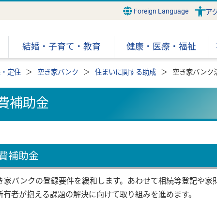
Foreign Language
ア
結婚・子育て・教育
健康・医療・福祉
住・定住
空き家バンク
住まいに関する助成
空き家バンク
費補助金
費補助金
き家バンクの登録要件を緩和します。あわせて相続等登記や家
所有者が抱える課題の解決に向けて取り組みを進めます。