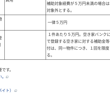
費用
補助対象経費が５万円未満の場合は
対象外とする。
物
一律５万円
１件あたり５万円。空き家バンク
登
で登録する空き家に対する補助金等
間
付は、同一物件につき、１回を限度
る。
要です。
い。
ロバイト）