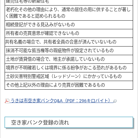
建売住宅等の新築住宅
老朽化その他の理由により、通常の居住の用に供することが著し
く困難であると認められるもの
相続登記ができる見込みがないもの
所有者の売買意思が確認できないもの
共有名義の場合で、共有者全員の合意が済んでいないもの
抹消不可能な抵当権等の瑕疵物件が設定されているもの
土地が賃貸借の場合で、地主が承諾していないもの
境界が不明確若しくは境界に係る紛争がおこる恐れがあるもの
土砂災害特別警戒区域（レッドゾーン）にかかっているもの
その他上記以外の理由により売買が困難であるもの
うきは市空き家バンクQ&A（PDF：296キロバイト）
空き家バンク登録の流れ