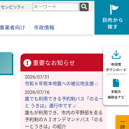
検
クセシビリティ
索
キ
ー
事業者向け
市政情報
ワ
ー
ド
重要なお知らせ
2026/07/31
令和８年熊本地震への被災地支援
2026/07/16
誰でも利用できる予約制バス「のるー
と うきは」運行中です
誰もが利用でき、市内の平野部を走る
予約制のＡＩオンデマンドバス「のる
ーとうきは」の紹介