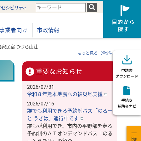
検
クセシビリティ
索
キ
ー
事業者向け
市政情報
ワ
ー
農家民宿 つづら山荘
ド
もっと見る（全2件）
重要なお知らせ
2026/07/31
令和８年熊本地震への被災地支援
2026/07/16
誰でも利用できる予約制バス「のるー
と うきは」運行中です
誰もが利用でき、市内の平野部を走る
予約制のＡＩオンデマンドバス「のる