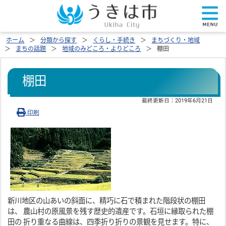
ホーム
分類から探す
くらし・手続き
まちづくり・地域
まちの話題
地域のみどころ・よりどころ
棚田
棚田
最終更新日：
2019年6月21日
印刷
新川地区の山あいの斜面に、精巧に石で積まれた階段状の棚田
は、 農山村の原風景を残す歴史的遺産です。石垣に縁取られた棚
田の 折り重なる曲線は、四季折り折りの景観を見せます。特に、