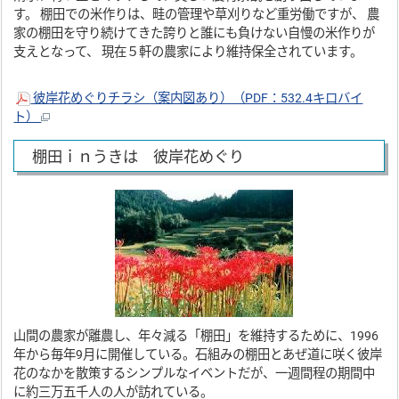
す。 棚田での米作りは、畦の管理や草刈りなど重労働ですが、 農
家の棚田を守り続けてきた誇りと誰にも負けない自慢の米作りが
支えとなって、 現在５軒の農家により維持保全されています。
彼岸花めぐりチラシ（案内図あり）（PDF：532.4キロバイ
ト）
棚田ｉｎうきは 彼岸花めぐり
山間の農家が離農し、年々減る「棚田」を維持するために、1996
年から毎年9月に開催している。石組みの棚田とあぜ道に咲く彼岸
花のなかを散策するシンプルなイベントだが、一週間程の期間中
に約三万五千人の人が訪れている。