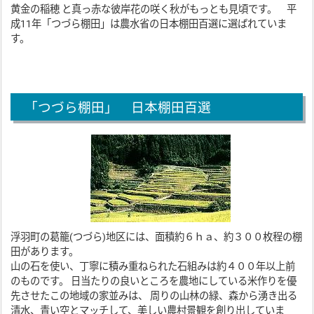
黄金の稲穂 と真っ赤な彼岸花の咲く秋がもっとも見頃です。 平
成11年「つづら棚田」は農水省の日本棚田百選に選ばれていま
す。
「つづら棚田」 日本棚田百選
浮羽町の葛籠(つづら)地区には、面積約６ｈａ、約３００枚程の棚
田があります。
山の石を使い、丁寧に積み重ねられた石組みは約４００年以上前
のものです。 日当たりの良いところを農地にしている米作りを優
先させたこの地域の家並みは、 周りの山林の緑、森から湧き出る
清水、青い空とマッチして、美しい農村景観を創り出していま