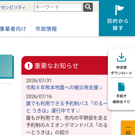
検
クセシビリティ
索
キ
ー
事業者向け
市政情報
ワ
ー
ド
重要なお知らせ
2026/07/31
令和８年熊本地震への被災地支援
2026/07/16
誰でも利用できる予約制バス「のるー
と うきは」運行中です
誰もが利用でき、市内の平野部を走る
予約制のＡＩオンデマンドバス「のる
ーとうきは」の紹介