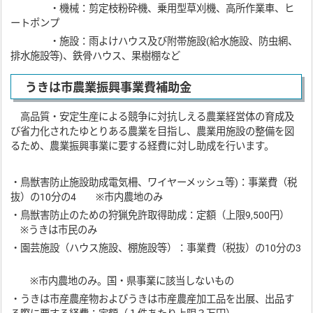
・機械：剪定枝粉砕機、乗用型草刈機、高所作業車、ヒ
ートポンプ
・施設：雨よけハウス及び附帯施設(給水施設、防虫網、
排水施設等)、鉄骨ハウス、果樹棚など
うきは市農業振興事業費補助金
高品質・安定生産による競争に対抗しえる農業経営体の育成及
び省力化されたゆとりある農業を目指し、農業用施設の整備を図
るため、農業振興事業に要する経費に対し助成を行います。
・鳥獣害防止施設助成電気柵、ワイヤーメッシュ等)：事業費（税
抜）の10分の4 ※市内農地のみ
・鳥獣害防止のための狩猟免許取得助成：定額（上限9,500円）
※うきは市民のみ
・園芸施設（ハウス施設、棚施設等）：事業費（税抜）の10分の3
※市内農地のみ。国・県事業に該当しないもの
・うきは市産農産物およびうきは市産農産加工品を出展、出品す