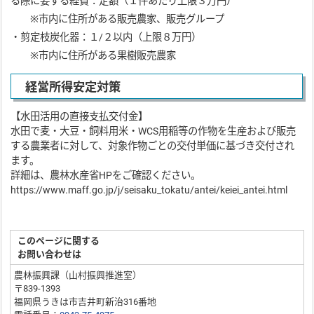
る際に要する経費：定額（１件あたり上限３万円）
※市内に住所がある販売農家、販売グループ
・剪定枝炭化器：１/２以内（上限８万円）
※市内に住所がある果樹販売農家
経営所得安定対策
【水田活用の直接支払交付金】
水田で麦・大豆・飼料用米・WCS用稲等の作物を生産および販売
する農業者に対して、対象作物ごとの交付単価に基づき交付され
ます。
詳細は、農林水産省HPをご確認ください。
https://www.maff.go.jp/j/seisaku_tokatu/antei/keiei_antei.html
このページに関する
お問い合わせは
農林振興課（山村振興推進室）
〒839-1393
福岡県うきは市吉井町新治316番地