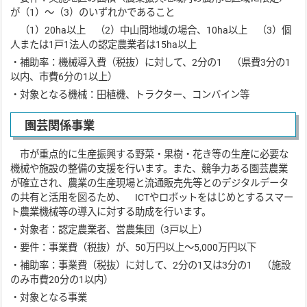
が（1）～（3）のいずれかであること
（1）20ha以上 （2）中山間地域の場合、10ha以上 （3）個
人または1戸1法人の認定農業者は15ha以上
・補助率：機械導入費（税抜）に対して、2分の1 （県費3分の1
以内、市費6分の1以上）
・対象となる機械：田植機、トラクター、コンバイン等
園芸関係事業
市が重点的に生産振興する野菜・果樹・花き等の生産に必要な
機械や施設の整備の支援を行います。また、競争力ある園芸農業
が確立され、農業の生産現場と流通販売先等とのデジタルデータ
の共有と活用を図るため、 ICTやロボットをはじめとするスマー
ト農業機械等の導入に対する助成を行います。
・対象者：認定農業者、営農集団（3戸以上）
・要件：事業費（税抜）が、50万円以上～5,000万円以下
・補助率：事業費（税抜）に対して、2分の1又は3分の1 （施設
のみ市費20分の1以内）
・対象となる事業