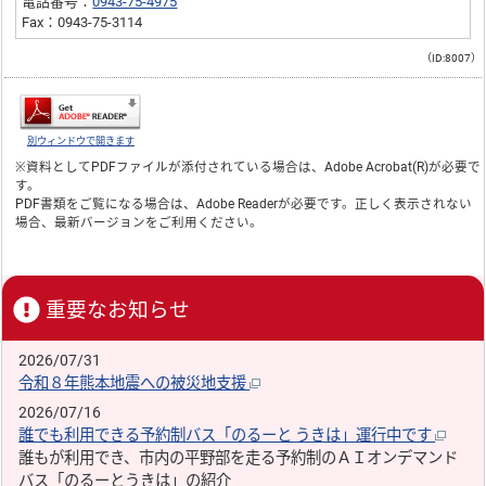
電話番号：
0943-75-4975
Fax：0943-75-3114
（ID:8007）
別ウィンドウで開きます
※資料としてPDFファイルが添付されている場合は、
Adobe Acrobat(R)
が必要で
す。
PDF書類をご覧になる場合は、
Adobe Reader
が必要です。正しく表示されない
場合、最新バージョンをご利用ください。
重要なお知らせ
2026/07/31
令和８年熊本地震への被災地支援
2026/07/16
誰でも利用できる予約制バス「のるーと うきは」運行中です
誰もが利用でき、市内の平野部を走る予約制のＡＩオンデマンド
バス「のるーとうきは」の紹介