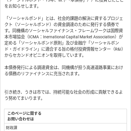
（ソーシャルボンド・15年、以下「本債券」））に投資したこと
をお知らせします。
「ソーシャルボンド」とは、社会的課題の解決に資するプロジェ
クト（ソーシャルボンド）の資金調達のために発行する債券で
す。同機構のソーシャルファイナンス・フレームワークは国際資
本市場協会（ICMA：Inernational Capital Market Association）が
定める「ソーシャルボンド原則」及び金融庁「ソーシャルボン
ド・ガイドライン」に適合する旨の格付投資情報センター（R&I）
からセカンドオピニオンを取得しています。
本債券発行による調達資金は、同機構が担う高速道路事業におけ
る債務のリファイナンスに充当されます。
引き続き、うきは市では、持続可能な社会の形成に貢献できるよ
う努めてまいります。
このページに関する
お問い合わせは
財政課