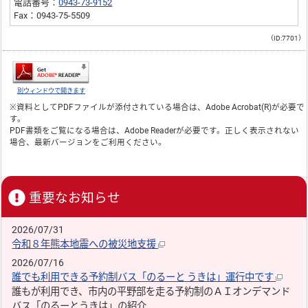
電話番号：
0943-73-9152
Fax：0943-75-5509
（ID:7701）
別ウィンドウで開きます
※資料としてPDFファイルが添付されている場合は、
Adobe Acrobat(R)
が必要で
す。
PDF書類をご覧になる場合は、
Adobe Reader
が必要です。正しく表示されない
場合、最新バージョンをご利用ください。
重要なお知らせ
2026/07/31
令和８年熊本地震への被災地支援
2026/07/16
誰でも利用できる予約制バス「のるーと うきは」運行中です
誰もが利用でき、市内の平野部を走る予約制のＡＩオンデマンド
バス「のるーとうきは」の紹介