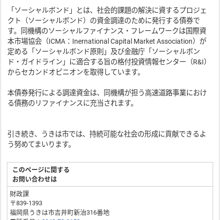
「ソーシャルボンド」とは、社会的課題の解決に資するプロジェ
クト（ソーシャルボンド）の資金調達のために発行する債券で
す。同機構のソーシャルファイナンス・フレームワークは国際資
本市場協会（ICMA：Inernational Capital Market Association）が
定める「ソーシャルボンド原則」及び金融庁「ソーシャルボン
ド・ガイドライン」に適合する旨の格付投資情報センター（R&I）
からセカンドオピニオンを取得しています。
本債券発行による調達資金は、同機構が担う高速道路事業におけ
る債務のリファイナンスに充当されます。
引き続き、うきは市では、持続可能な社会の形成に貢献できるよ
う努めてまいります。
このページに関する
お問い合わせは
財政課
〒839-1393
福岡県うきは市吉井町新治316番地