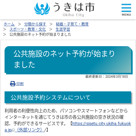
ホーム
分類から探す
結婚・子育て・教育
スポーツ・教育・文化
生涯学習
公共施設のネット予約が始まりました
公共施設のネット予約が始まり
ました
最終更新日：
2024年3月18日
印刷
公共施設予約システムについて
利用者の利便性向上のため、パソコンやスマートフォンなどから
インターネットを通じてうきは市の各公共施設の空き状況の確
認、予約ができるサービスです。【
https://sisetu.city.ukiha.fukuok
a.jp
（外部リンク）
/】