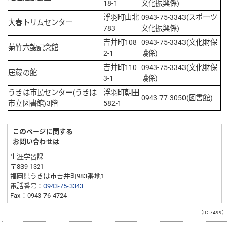
18-1
文化振興係)
浮羽町山北
0943-75-3343(スポーツ
大春トリムセンター
783
文化振興係)
吉井町108
0943-75-3343(文化財保
菊竹六皷記念館
2-1
護係)
吉井町110
0943-75-3343(文化財保
居蔵の館
3-1
護係)
うきは市民センター(うきは
浮羽町朝田
0943-77-3050(図書館)
市立図書館)3階
582-1
このページに関する
お問い合わせは
生涯学習課
〒839-1321
福岡県うきは市吉井町983番地1
電話番号：
0943-75-3343
Fax：0943-76-4724
（ID:7499）