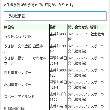
※生涯学習課の承認までに時間がかかります。
対象施設
施設名
住所
問い合わせ先(所管)
吉井町983-
0943-75-3343(社会教育
るり色ふるさと館
1
係)
うきは市文化会館(白壁ホー
吉井町100
0943-75-3343(スポーツ
ル)
1-4
文化振興係)
うきは市民ホール(かわせみ
浮羽町朝田
0943-77-7476(スポーツ
ホール)
561-1
文化振興係)
吉井町983-
0943-75-3343(スポーツ
吉井体育センター
120
文化振興係)
浮羽町朝田
0943-75-3343(スポーツ
浮羽体育センター
421-1
文化振興係)
吉井町千年
0943-75-3343(スポーツ
スポーツアイランド
1166
文化振興係)
吉井町長栖
0943-75-3343(スポーツ
船越運動公園