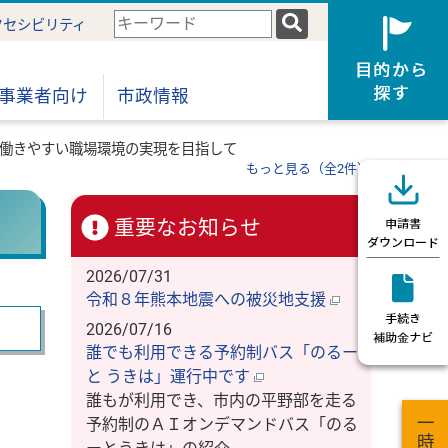
検
クセシビリティ
索
キ
ー
事業者向け
市政情報
ワ
ー
働きやすい職場環境の実現を目指して
ド
もっと見る（全2件）
重要なお知らせ
2026/07/31
令和８年熊本地震への被災地支援
2026/07/16
誰でも利用できる予約制バス「のるー
と うきは」運行中です
誰もが利用でき、市内の平野部を走る
予約制のＡＩオンデマンドバス「のる