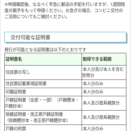
※申請確認後、なるべく早急に郵送の手配を行いますが、1週間程
度の猶予をもって申請ください。お急ぎの場合、コンビニ交付の
ご活用についてもご検討ください。
交付可能な証明書
発行が可能となる証明書は以下のとおりです
証明書名
取得できる範囲
本人分及び本人を含む
住民票の写し
世帯分
住民票記載事項証明書
本人分のみ
印鑑証明書
本人分のみ
戸籍証明書（全部・一部）（戸籍謄本・
本人及び直系親族分
戸籍抄本）
除籍証明書・改正原戸籍証明書
本人及び直系親族分
（除籍謄抄本・改正原戸籍謄抄本）
戸籍の附票
本人分のみ