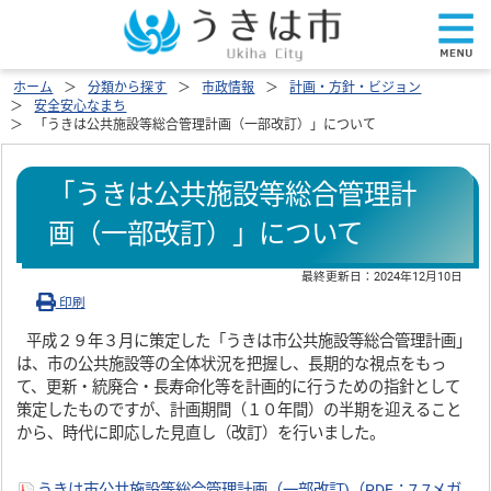
ホーム
分類から探す
市政情報
計画・方針・ビジョン
安全安心なまち
「うきは公共施設等総合管理計画（一部改訂）」について
「うきは公共施設等総合管理計
画（一部改訂）」について
最終更新日：
2024年12月10日
印刷
平成２９年３月に策定した「うきは市公共施設等総合管理計画」
は、市の公共施設等の全体状況を把握し、長期的な視点をもっ
て、更新・統廃合・長寿命化等を計画的に行うための指針として
策定したものですが、計画期間（１０年間）の半期を迎えること
から、時代に即応した見直し（改訂）を行いました。
うきは市公共施設等総合管理計画（一部改訂)（PDF：7.7メガ