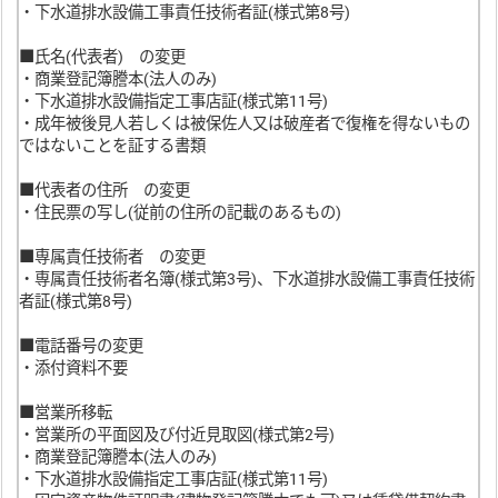
・下水道排水設備工事責任技術者証(様式第8号)
■氏名(代表者) の変更
・商業登記簿謄本(法人のみ)
・下水道排水設備指定工事店証(様式第11号)
・成年被後見人若しくは被保佐人又は破産者で復権を得ないもの
ではないことを証する書類
■代表者の住所 の変更
・住民票の写し(従前の住所の記載のあるもの)
■専属責任技術者 の変更
・専属責任技術者名簿(様式第3号)、下水道排水設備工事責任技術
者証(様式第8号)
■電話番号の変更
・添付資料不要
■営業所移転
・営業所の平面図及び付近見取図(様式第2号)
・商業登記簿謄本(法人のみ)
・下水道排水設備指定工事店証(様式第11号)