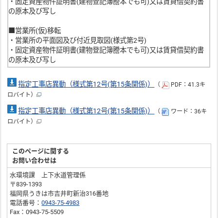
・固定資産物件証明書(建物登記簿謄本でも可)又は賃貸借契約書
の原本及び写し
■営業所(仮)移転
・営業所の平面図及び付近見取図(様式第2号)
・固定資産物件証明書(建物登記簿謄本でも可)又は賃貸借契約書
の原本及び写し
指定工事店異動（様式第12号(第15条関係)）
（
PDF：41.3キ
ロバイト）
指定工事店異動（様式第12号(第15条関係)）
（
ワード：36キ
ロバイト）
このページに関する
お問い合わせは
水環境課 上下水道管理係
〒839-1393
福岡県うきは市吉井町新治316番地
電話番号：
0943-75-4983
Fax：0943-75-5509