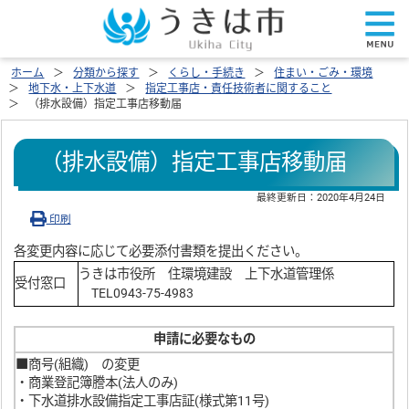
ホーム
分類から探す
くらし・手続き
住まい・ごみ・環境
地下水・上下水道
指定工事店・責任技術者に関すること
（排水設備）指定工事店移動届
（排水設備）指定工事店移動届
最終更新日：
2020年4月24日
印刷
各変更内容に応じて必要添付書類を提出ください。
うきは市役所 住環境建設 上下水道管理係
受付窓口
TEL0943-75-4983
申請に必要なもの
■商号(組織) の変更
・商業登記簿謄本(法人のみ)
・下水道排水設備指定工事店証(様式第11号)