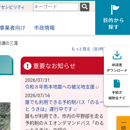
検
クセシビリティ
索
キ
ー
事業者向け
市政情報
ワ
ー
巨瀬の三滝
ド
もっと見る（全2件）
重要なお知らせ
2026/07/31
令和８年熊本地震への被災地支援
2026/07/16
誰でも利用できる予約制バス「のるー
と うきは」運行中です
誰もが利用でき、市内の平野部を走る
予約制のＡＩオンデマンドバス「のる