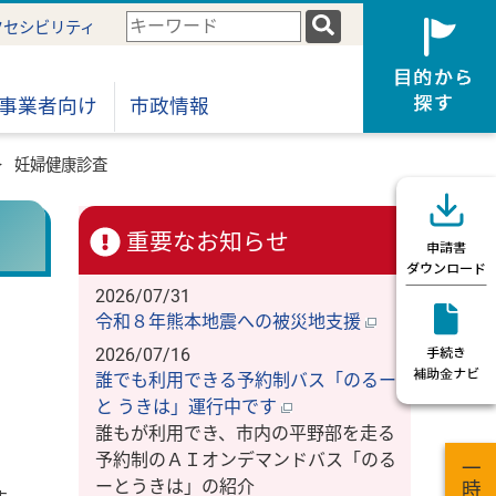
検
クセシビリティ
索
キ
ー
事業者向け
市政情報
ワ
ー
妊婦健康診査
ド
重要なお知らせ
2026/07/31
令和８年熊本地震への被災地支援
2026/07/16
誰でも利用できる予約制バス「のるー
と うきは」運行中です
誰もが利用でき、市内の平野部を走る
予約制のＡＩオンデマンドバス「のる
ーとうきは」の紹介