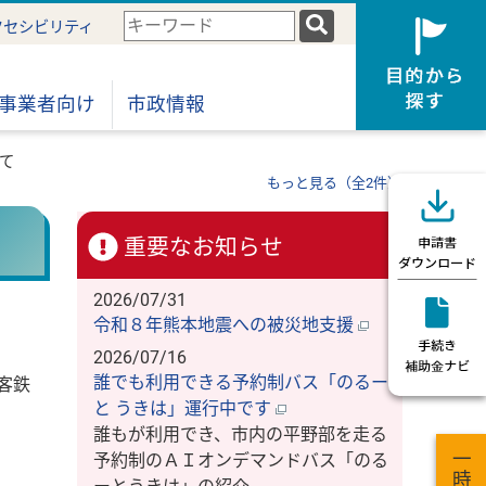
検
クセシビリティ
索
キ
ー
事業者向け
市政情報
ワ
ー
て
ド
もっと見る（全2件）
重要なお知らせ
2026/07/31
令和８年熊本地震への被災地支援
2026/07/16
誰でも利用できる予約制バス「のるー
客鉄
と うきは」運行中です
誰もが利用でき、市内の平野部を走る
予約制のＡＩオンデマンドバス「のる