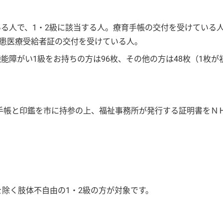
いる人で、1・2級に該当する人。療育手帳の交付を受けている
患医療受給者証の交付を受けている人。
能障がい1級をお持ちの方は96枚、その他の方は48枚（1枚が
手帳と印鑑を市に持参の上、福祉事務所が発行する証明書をＮ
を除く肢体不自由の1・2級の方が対象です。