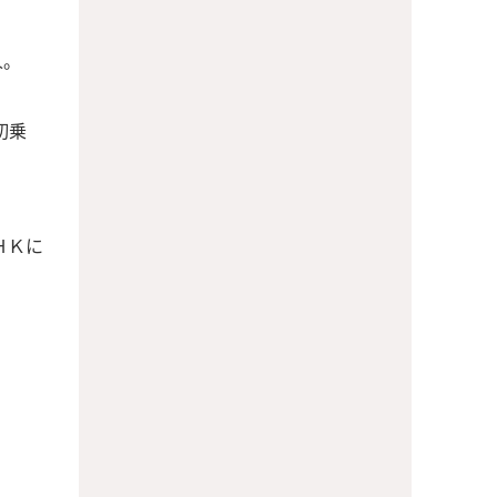
人。
初乗
ＨＫに