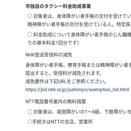
市独自のタクシー料金助成事業
○ 対象者は、身体障がい者手帳の交付を受けて
精神障がい者手帳の交付を受けている人。特定疾
○ 料金助成について身体障がい者手帳のじん臓機
りの基本料金1回分です）
NHK放送受信料の減免
身体障がい者手帳、療育手帳または精神障がい者
提出すると、受信料が減免されます。
減免要件は下記URLをご参照ください。
https://pid.nhk.or.jp/jushinryo/exemption_list.html
NTT電話番号案内の無料措置
○ 対象者は、視覚障がいの1～6級、下肢障がい
○手続きはNTTの支店、営業所