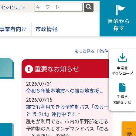
検
クセシビリティ
索
キ
ー
事業者向け
市政情報
ワ
ー
ド
もっと見る（全2件）
重要なお知らせ
2026/07/31
令和８年熊本地震への被災地支援
2026/07/16
誰でも利用できる予約制バス「のるー
と うきは」運行中です
誰もが利用でき、市内の平野部を走る
予約制のＡＩオンデマンドバス「のる