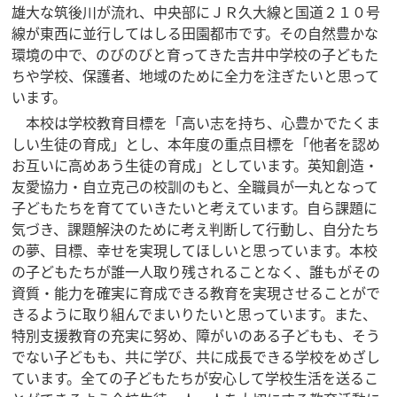
雄大な筑後川が流れ、中央部にＪＲ久大線と国道２１０号
線が東西に並行してはしる田園都市です。その自然豊かな
環境の中で、のびのびと育ってきた吉井中学校の子どもた
ちや学校、保護者、地域のために全力を注ぎたいと思って
います。
本校は学校教育目標を「高い志を持ち、心豊かでたくま
しい生徒の育成」とし、本年度の重点目標を「他者を認め
お互いに高めあう生徒の育成」としています。英知創造・
友愛協力・自立克己の校訓のもと、全職員が一丸となって
子どもたちを育てていきたいと考えています。自ら課題に
気づき、課題解決のために考え判断して行動し、自分たち
の夢、目標、幸せを実現してほしいと思っています。本校
の子どもたちが誰一人取り残されることなく、誰もがその
資質・能力を確実に育成できる教育を実現させることがで
きるように取り組んでまいりたいと思っています。また、
特別支援教育の充実に努め、障がいのある子どもも、そう
でない子どもも、共に学び、共に成長できる学校をめざし
ています。全ての子どもたちが安心して学校生活を送るこ