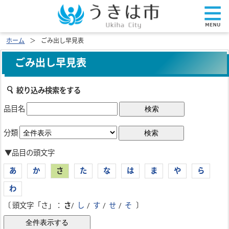
ホーム
ごみ出し早見表
ごみ出し早見表
絞り込み検索をする
品目名
分類
▼品目の頭文字
あ
か
さ
た
な
は
ま
や
ら
わ
〔 頭文字「さ」：
さ
/
し
/
す
/
せ
/
そ
〕