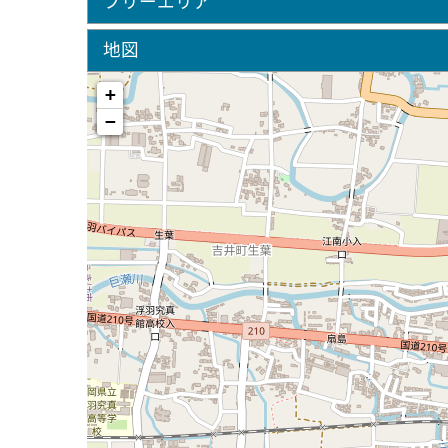
フリーエリア
地図
+
−