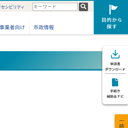
検
クセシビリティ
索
キ
ー
事業者向け
市政情報
ワ
ー
ド