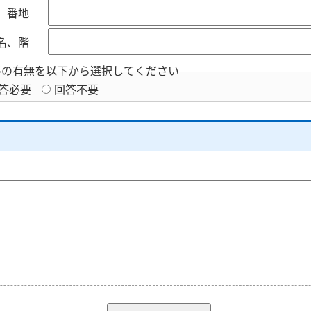
、番地
名、階
答の有無を以下から選択してください
答必要
回答不要