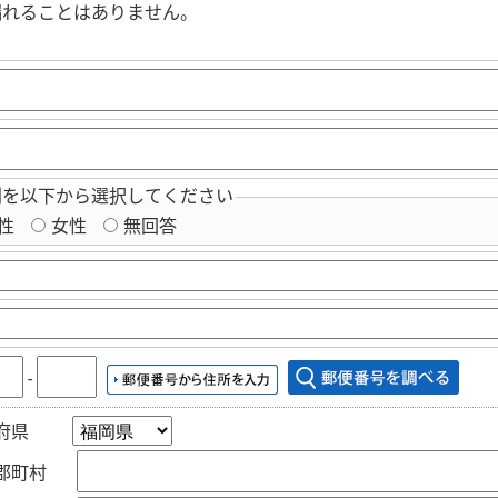
漏れることはありません。
別を以下から選択してください
性
女性
無回答
‐
府県
郡町村