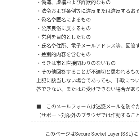
・偽造、虚構および詐欺的なもの
・法令および条例等に違反または違反するお
・偽名や匿名によるもの
・公序良俗に反するもの
・営利を目的としたもの
・氏名や住所、電子メールアドレス等、回答
・差別的内容を含むもの
・うきは市と直接関わりのないもの
・その他回答することが不適切と思われるも
上記に該当しない場合であっても、市政につ
答できない、またはお受けできない場合があ
■ このメールフォームは迷惑メールを防ぐため、
（サポート対象外のブラウザでは作動するこ
このページは
Secure Socket Layer (SSL)
に