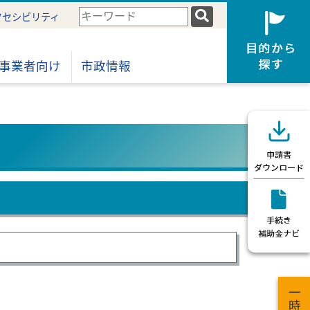
検
クセシビリティ
索
キ
ー
事業者向け
市政情報
ワ
ー
ド