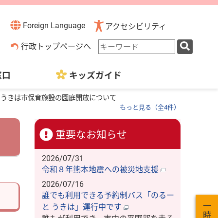
Foreign Language
アクセシビリティ
検
行政トップページへ
索
キ
窓口
キッズガイド
ー
ワ
ー
うきは市保育施設の園庭開放について
ド
もっと見る（全4件）
重要なお知らせ
2026/07/31
令和８年熊本地震への被災地支援
2026/07/16
誰でも利用できる予約制バス「のるー
と うきは」運行中です