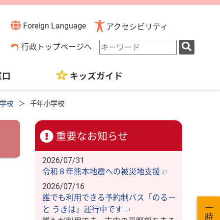
Foreign Language
アクセシビリティ
検
行政トップページへ
索
キ
窓口
キッズガイド
ー
ワ
ー
学校
千年小学校
ド
重要なお知らせ
2026/07/31
令和８年熊本地震への被災地支援
2026/07/16
誰でも利用できる予約制バス「のるー
と うきは」運行中です