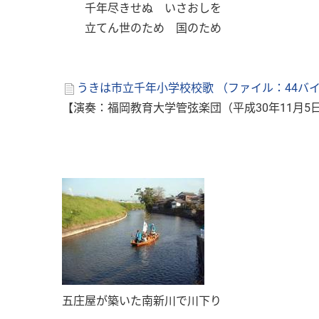
千年尽きせぬ いさおしを
立てん世のため 国のため
うきは市立千年小学校校歌 （ファイル：44バ
【演奏：福岡教育大学管弦楽団（平成30年11月5
五庄屋が築いた南新川で川下り