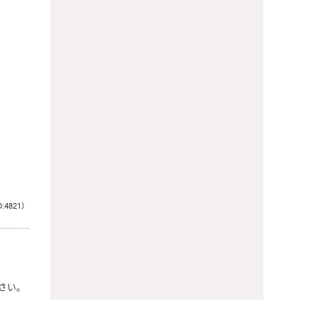
D:4821）
さい。