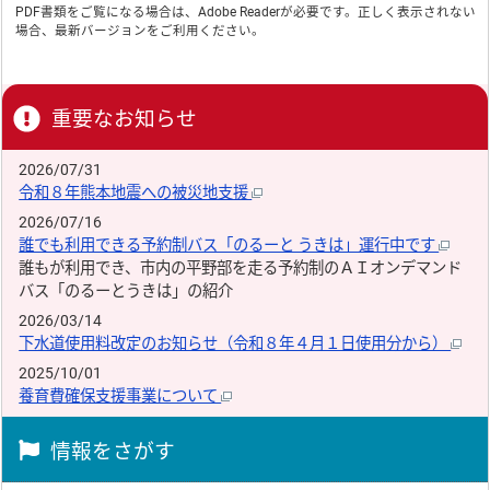
PDF書類をご覧になる場合は、
Adobe Reader
が必要です。正しく表示されない
場合、最新バージョンをご利用ください。
重要なお知らせ
2026/07/31
令和８年熊本地震への被災地支援
2026/07/16
誰でも利用できる予約制バス「のるーと うきは」運行中です
誰もが利用でき、市内の平野部を走る予約制のＡＩオンデマンド
バス「のるーとうきは」の紹介
2026/03/14
下水道使用料改定のお知らせ（令和８年４月１日使用分から）
2025/10/01
養育費確保支援事業について
情報をさがす