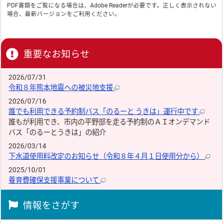
PDF書類をご覧になる場合は、
Adobe Reader
が必要です。正しく表示されない
場合、最新バージョンをご利用ください。
重要なお知らせ
2026/07/31
令和８年熊本地震への被災地支援
2026/07/16
誰でも利用できる予約制バス「のるーと うきは」運行中です
誰もが利用でき、市内の平野部を走る予約制のＡＩオンデマンド
バス「のるーとうきは」の紹介
2026/03/14
下水道使用料改定のお知らせ（令和８年４月１日使用分から）
2025/10/01
養育費確保支援事業について
情報をさがす