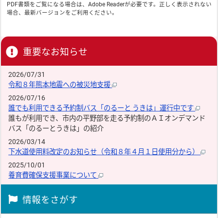
PDF書類をご覧になる場合は、
Adobe Reader
が必要です。正しく表示されない
場合、最新バージョンをご利用ください。
重要なお知らせ
2026/07/31
令和８年熊本地震への被災地支援
2026/07/16
誰でも利用できる予約制バス「のるーと うきは」運行中です
誰もが利用でき、市内の平野部を走る予約制のＡＩオンデマンド
バス「のるーとうきは」の紹介
2026/03/14
下水道使用料改定のお知らせ（令和８年４月１日使用分から）
2025/10/01
養育費確保支援事業について
情報をさがす