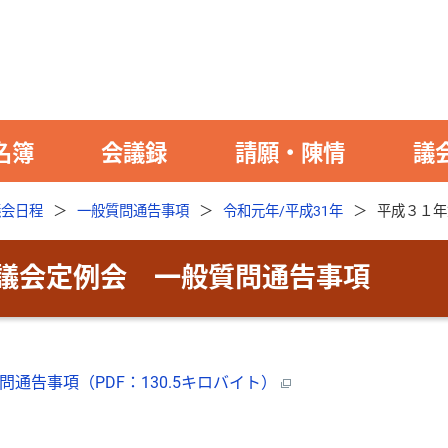
名簿
会議録
請願・陳情
議
議会日程
一般質問通告事項
令和元年/平成31年
平成３１年
議会定例会 一般質問通告事項
告事項（PDF：130.5キロバイト）