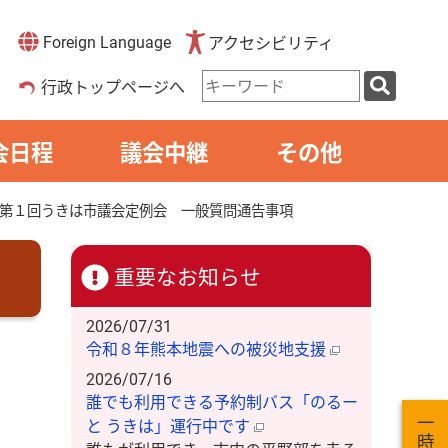
Foreign Language
アクセシビリティ
検
行政トップページへ
索
キ
ー
会日程
議会中継
その他
ワ
ー
ド
第１回うきは市議会定例会 一般質問通告事項
重要なお知らせ
2026/07/31
令和８年熊本地震への被災地支援
2026/07/16
誰でも利用できる予約制バス「のるー
と うきは」運行中です