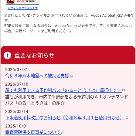
別ウィンドウで開きます
※資料としてPDFファイルが添付されている場合は、
Adobe Acrobat(R)
が必要で
す。
PDF書類をご覧になる場合は、
Adobe Reader
が必要です。正しく表示されない
場合、最新バージョンをご利用ください。
重要なお知らせ
2026/07/31
令和８年熊本地震への被災地支援
2026/07/16
誰でも利用できる予約制バス「のるーと うきは」運行中です
誰もが利用でき、市内の平野部を走る予約制のＡＩオンデマンド
バス「のるーとうきは」の紹介
2026/03/14
下水道使用料改定のお知らせ（令和８年４月１日使用分から）
2025/10/01
養育費確保支援事業について