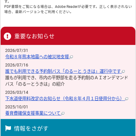
す。
PDF書類をご覧になる場合は、
Adobe Reader
が必要です。正しく表示されない
場合、最新バージョンをご利用ください。
重要なお知らせ
2026/07/31
令和８年熊本地震への被災地支援
2026/07/16
誰でも利用できる予約制バス「のるーと うきは」運行中です
誰もが利用でき、市内の平野部を走る予約制のＡＩオンデマンド
バス「のるーとうきは」の紹介
2026/03/14
下水道使用料改定のお知らせ（令和８年４月１日使用分から）
2025/10/01
養育費確保支援事業について
情報をさがす