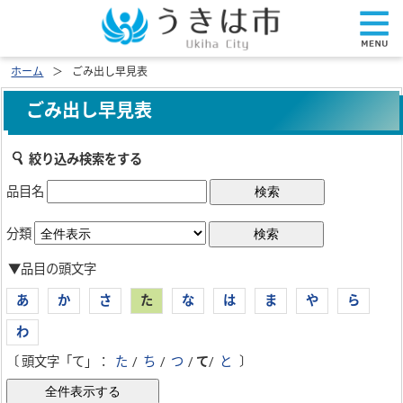
ホーム
ごみ出し早見表
ごみ出し早見表
絞り込み検索をする
品目名
分類
▼品目の頭文字
あ
か
さ
た
な
は
ま
や
ら
わ
〔 頭文字「て」：
た
/
ち
/
つ
/
て
/
と
〕