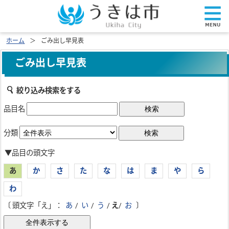
ホーム
ごみ出し早見表
ごみ出し早見表
絞り込み検索をする
品目名
分類
▼品目の頭文字
あ
か
さ
た
な
は
ま
や
ら
わ
〔 頭文字「え」：
あ
/
い
/
う
/
え
/
お
〕